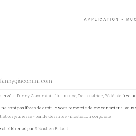
APPLICATION « MU
fannygiacomini.com
éservés -
Fanny Giacomini
-
Illustratrice
,
Dessinatrice
,
Bédéiste
freela
 ne sont pas libres de droit, je vous remercie de me contacter si vous 
stration jeunesse
-
bande dessinée
-
illustration corporate
e et référencé par
Sébastien Billault