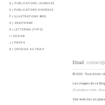
D | PUBLICATIONS JEUNESSE
E | PUBLICATIONS DIVERSES
F | ILLUSTRATIONS WEB
G | GRAPHISME
H | LETTERING (TYPO)
I | DESIGN
J | PROPS
K | CROQUIS AU TRAIT
Email:
contact@
© 2026 . Tous droits r
Les images de ce blog
illustration web
-
illu
Site web mis en plac