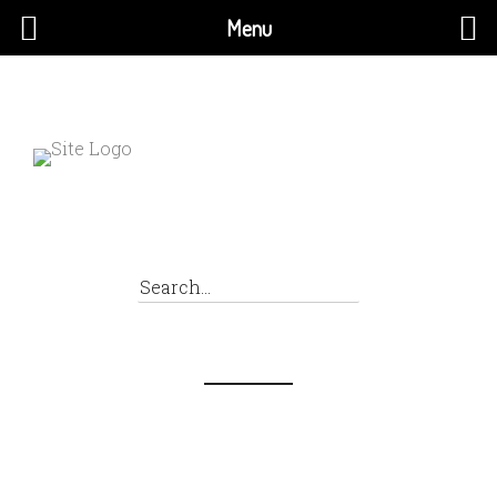
Menu
×