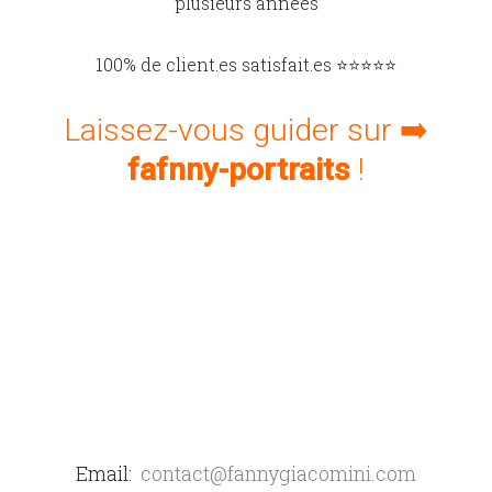
plusieurs années
100% de client.es satisfait.es ⭐️⭐️⭐️⭐️⭐️
Laissez-vous guider sur ➡️
fafnny-portraits
!
Email:
contact@fannygiacomini.com