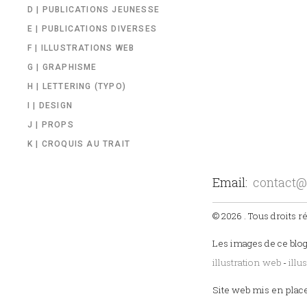
D | PUBLICATIONS JEUNESSE
E | PUBLICATIONS DIVERSES
F | ILLUSTRATIONS WEB
G | GRAPHISME
H | LETTERING (TYPO)
I | DESIGN
J | PROPS
K | CROQUIS AU TRAIT
Email:
contact@
© 2026 . Tous droits r
Les images de ce blog
illustration web
-
illu
Site web mis en plac