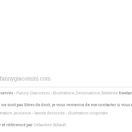
fannygiacomini.com
éservés -
Fanny Giacomini
-
Illustratrice
,
Dessinatrice
,
Bédéiste
freela
 ne sont pas libres de droit, je vous remercie de me contacter si vous 
stration jeunesse
-
bande dessinée
-
illustration corporate
e et référencé par
Sébastien Billault