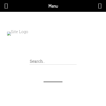
Menu
×