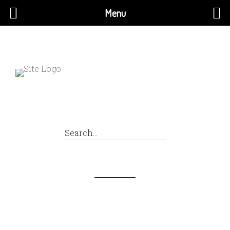
Menu
×