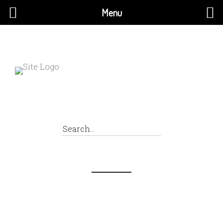
Menu
×