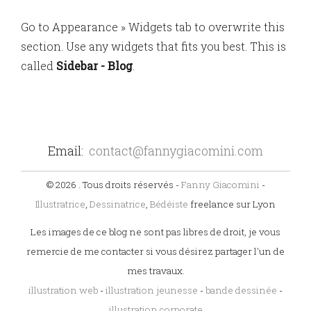
Go to Appearance » Widgets tab to overwrite this
section. Use any widgets that fits you best. This is
called
Sidebar - Blog
.
Email:
contact@fannygiacomini.com
© 2026 . Tous droits réservés -
Fanny Giacomini
-
Illustratrice
,
Dessinatrice
,
Bédéiste
freelance sur Lyon
Les images de ce blog ne sont pas libres de droit, je vous
remercie de me contacter si vous désirez partager l'un de
mes travaux.
illustration web
-
illustration jeunesse
-
bande dessinée
-
illustration corporate