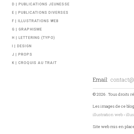
D | PUBLICATIONS JEUNESSE
E | PUBLICATIONS DIVERSES
F | ILLUSTRATIONS WEB
G | GRAPHISME
H | LETTERING (TYPO)
I | DESIGN
J | PROPS
K | CROQUIS AU TRAIT
Email:
contact@
© 2026 . Tous droits r
Les images de ce blog
illustration web
-
illu
Site web mis en plac