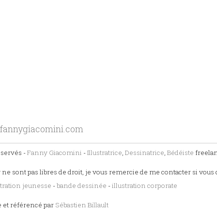
fannygiacomini.com
éservés -
Fanny Giacomini
-
Illustratrice
,
Dessinatrice
,
Bédéiste
freela
 ne sont pas libres de droit, je vous remercie de me contacter si vous 
stration jeunesse
-
bande dessinée
-
illustration corporate
e et référencé par
Sébastien Billault